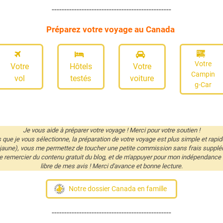
------------------------------------------------
Préparez votre voyage au Canada
Votre
Votre
Hôtels
Votre
Campin
vol
testés
voiture
g-Car
Je vous aide à préparer votre voyage ! Merci pour votre soutien !
és que je vous sélectionne, la préparation de votre voyage est plus simple et rapid
 jaune), vous me permettez de toucher une petite commission sans frais supplé
remercier du contenu gratuit du blog, et de m'appuyer pour mon indépendance éd
libre de mes avis ! Merci d'avance et bonne lecture.
Notre dossier Canada en famille
------------------------------------------------