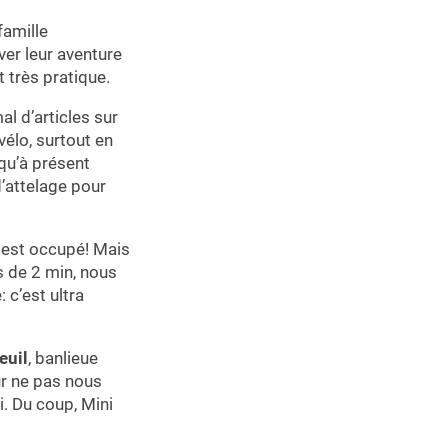
famille
ver leur aventure
it très pratique.
mal d’articles sur
élo, surtout en
squ’à présent
d’attelage pour
en est occupé! Mais
s de 2 min, nous
 c’est ultra
euil
, banlieue
ur ne pas nous
. Du coup, Mini