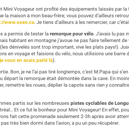
 Mini Voyageur ont profité des équipements laissés par la 
e la maison à mon beau-frère; vous pouvez d’ailleurs retrou
p://www.oseo.ca
. Je tiens d’ailleurs à les remercier, car c’éta
s a permis de tester la
remorque pour vélo
. J’avais lu pas 
is habitant en montagne j’avoue ne pas faire tellement de v
 (les dénivelés sont trop important, vive les plats pays!). Ju
ns en voyage et faisions du vélo, nous utilisions une barre 
je vous en avais parlé là
).
ertie. Bon, je ne l’ai pas tiré longtemps, c’est M.Papa qui s’
 Au départ la remorque était démontée dans la cave. En moin
, remettre les roues, déplier la capote sans rien y connaître:
mmes partis sur les nombreuses
pistes cyclables de Longu
tréal… Et ce fut le bonheur pour Mini Voyageur! En effet, po
ons fait cette promenade seulement 2-3h après avoir atterri
 pas très bien dormi dans l’avion, a pu un peu récupérer.