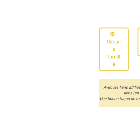
Circuit
s
famill
e
Avec les liens affili
liens (en
Une bonne façon de me 