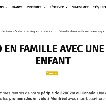
ONS
FRANCE
S’INSPIRER
RÉSERVER
S’INFORMER
S’ÉQUIPE
Destinations famille
Amériques
Canada
J’ai testé le vélo en famille avec une remorque 
ÉLO EN FAMILLE AVEC U
ENFANT
Canada
ommes rentrés de notre
périple de 3200km au Canada
. Une
é les
promenades en vélo à Montréal
avec mon beau-frère e