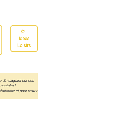
Idées
Loisirs
e. En cliquant sur ces
mentaire !
itoriale et pour rester