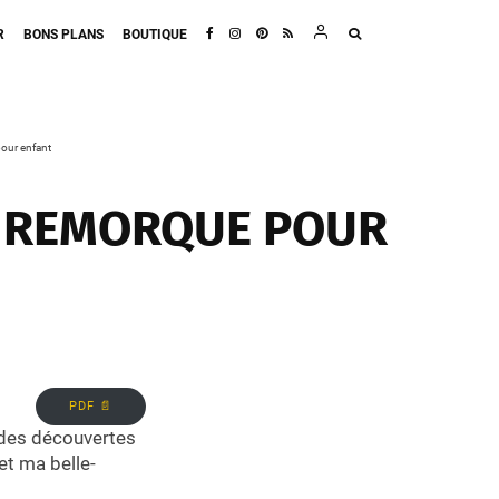
R
BONS PLANS
BOUTIQUE
pour enfant
NE REMORQUE POUR
PDF 📄
 des découvertes
t ma belle-