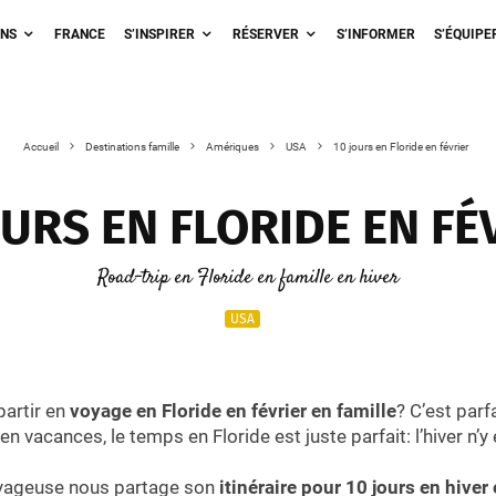
ONS
FRANCE
S’INSPIRER
RÉSERVER
S’INFORMER
S’ÉQUIPE
Accueil
Destinations famille
Amériques
USA
10 jours en Floride en février
OURS EN FLORIDE EN FÉ
Road-trip en Floride en famille en hiver
USA
partir en
voyage en Floride en février en famille
? C’est parf
n vacances, le temps en Floride est juste parfait: l’hiver n’y 
ageuse nous partage son
itinéraire pour 10 jours en hiver