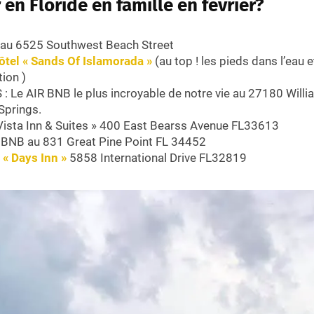
 en Floride en famille en février?
 au 6525 Southwest Beach Street
ôtel « Sands Of Islamorada »
(au top ! les pieds dans l’eau e
tion )
 Le AIR BNB le plus incroyable de notre vie au 27180 Will
Springs.
Vista Inn & Suites » 400 East Bearss Avenue FL33613
BNB au 831 Great Pine Point FL 34452
 « Days Inn »
5858 International Drive FL32819