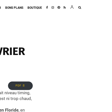
R
BONS PLANS
BOUTIQUE
VRIER
PDF 📄
ait niveau timing,
est ni trop chaud,
 en Floride
, en