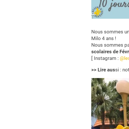
Nous sommes une
Milo 4 ans !
Nous sommes par
scolaires de Févr
[ Instagram :
@le
>> Lire aus
si : n