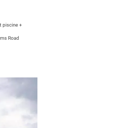
t piscine +
iams Road