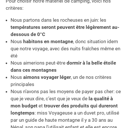
Pour choisir notre matériel de camping, voici nos
critères:
Nous partons dans les rocheuses en juin: les
températures seront peuvent être légèrement au-
dessous de 0°C
Nous
habitons en montagne
, donc situation idem
que notre voyage, avec des nuits fraîches même en
été
Nous aimerions peut-être
dormir à la belle étoile
dans ces montagnes
Nous
aimons voyager léger
, un de nos critères
principales
Nous n’avons pas les moyens de payer pas cher: ce
que je veux dire, c’est que je veux de
la qualité à
mon budget
et
trouver des produits qui dureront
longtemps
: miss Voyageuse a un duvet pro, utilisé
par un guide de haute montagne il y a 30 ans au
Népal, son papa l’utilisait enfant et elle est encore