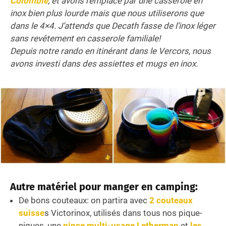
Colombie
, et avons remplacé par une casserole en
inox bien plus lourde mais que nous utiliserons que
dans le 4×4. J’attends que Decath fasse de l’inox léger
sans revêtement en casserole familiale!
Depuis notre rando en itinérant dans le Vercors, nous
avons investi dans des assiettes et mugs en inox.
Autre matériel pour manger en camping:
De bons couteaux: on partira avec
2 couteaux
suisse
s Victorinox, utilisés dans tous nos pique-
niques, une
pince multi-usage Letherman
et
les