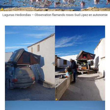
Lagunas Hediondias – Observation flamands roses Sud Lipez en autonomie