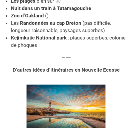
Les plages
bien sûr 🙂
Nuit dans un train à Tatamagouche
Zoo d’Oakland
()
Les
Randonnées au cap Breton
(pas difficile,
longueur raisonnable, paysages superbes)
Kejimkujic National park
: plages superbes, colonie
de phoques
——-
D’autres idées d’itinéraires en Nouvelle Ecosse