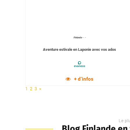
Finlande
–
–
Aventure estivale en Laponie avec vos ados
+ d’infos
1
2
3
»
Le pl
Blog Finlande en