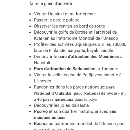
faire le plein d'activité
Visiter Helsinki et sa forteresse
Passer le cercle polaire
Observer les rennes en bord de route
Découvrir le golfe de Botnie et l'archipel de
Kvarken au Patrimoine Mondial de l'Unesco
Profiter des activités aquatiques sur les 100000
lacs de Finlande: baignade, kayak, paddle
Découvrir le
parc d'attraction des Moumines
à
Naantali
Parc d'attraction de Sarkanniemi
à Tampere
Visiter la veille église de Petäjävesi inscrite à
L'Unesco
Randonner dans les parcs nationaux:
parc
National d’Oulanka
,
parc National de Syöte -
il y
a
40 parcs nationaux
dans le pays
Découvrir les joies du sauna
Poorvo
et son quartier historique avec
ses
maisons en bois
Rauma
au patrimoine mondial de l'Unesco pour
ses maisons en bois