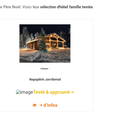
le Père Noel. Voici leur
sélection d'hôtel famille testés
Finlande
–
Napapiirin Jarvilomat
Testé & approuvé->
+ d’infos