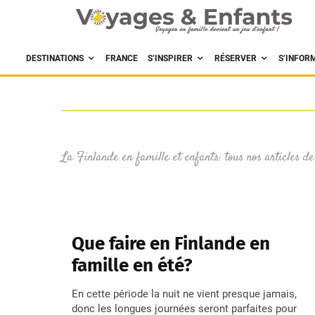
DESTINATIONS
FRANCE
S’INSPIRER
RÉSERVER
S’INFOR
La Finlande en famille et enfants: tous nos articles de
Que faire en Finlande en
famille en été?
En cette période la nuit ne vient presque jamais,
donc les longues journées seront parfaites pour