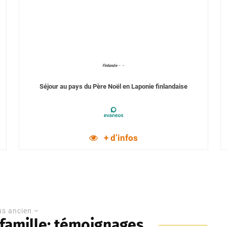
Finlande
–
–
Séjour au pays du Père Noël en Laponie finlandaise
+ d’infos
us ancien
 famille: témoignages