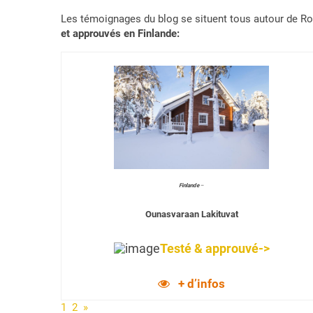
Les témoignages du blog se situent tous autour de Rov
et approuvés en Finlande:
Finlande
–
Ounasvaraan Lakituvat
Testé & approuvé->
+ d’infos
1
2
»