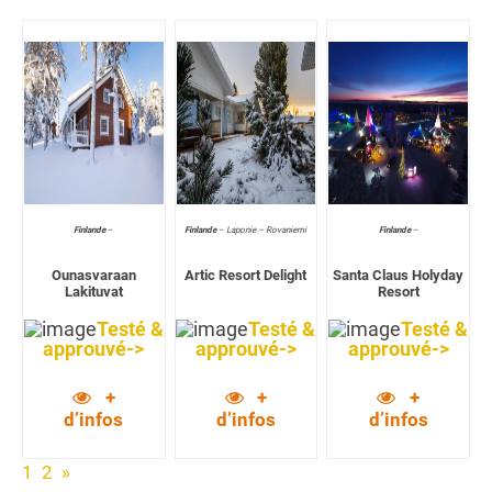
Finlande
–
Finlande
–
Laponie – Rovaniemi
Finlande
–
Ounasvaraan
Artic Resort Delight
Santa Claus Holyday
Lakituvat
Resort
Testé &
Testé &
Testé &
approuvé->
approuvé->
approuvé->
+
+
+
d’infos
d’infos
d’infos
1
2
»