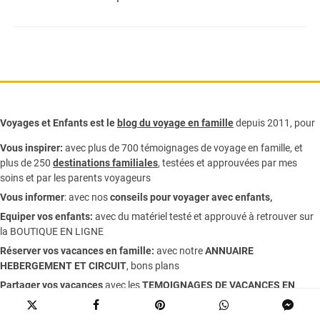
Voyages et Enfants est le
blog du voyage en famille
depuis 2011, pour
Vous inspirer:
avec plus de 700 témoignages de
voyage en famille,
et
plus de 250
destinations familiales
, testées et approuvées par mes
soins et par les parents voyageurs
Vous informer
:
avec nos
conseils pour voyager avec enfants
,
Equiper vos enfants:
avec du matériel testé et approuvé à retrouver sur
la
BOUTIQUE EN LIGNE
Réserver vos vacances en famille:
avec notre
ANNUAIRE
HEBERGEMENT ET CIRCUIT
, bons plans
Partager vos vacances
avec les
TEMOIGNAGES DE VACANCES EN
FAMILLE
, le
FORUM
et une
NEWSLETTER
Ce blog créé en 2011, met en avant
mes voyages en famille,
avec Miss