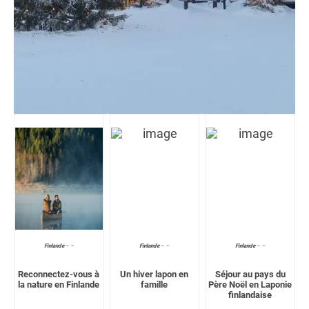
Finlande
–
–
Finlande
–
–
Finlande
–
–
Reconnectez-vous à
Un hiver lapon en
Séjour au pays du
la nature en Finlande
famille
Père Noël en Laponie
finlandaise