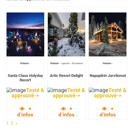
Finlande
–
Finlande
–
Laponie – Rovaniemi
Finlande
–
Santa Claus Holyday
Artic Resort Delight
Napapiirin Jarvilomat
Resort
Testé &
Testé &
Testé &
approuvé->
approuvé->
approuvé->
+
+
+
d’infos
d’infos
d’infos
1
2
»