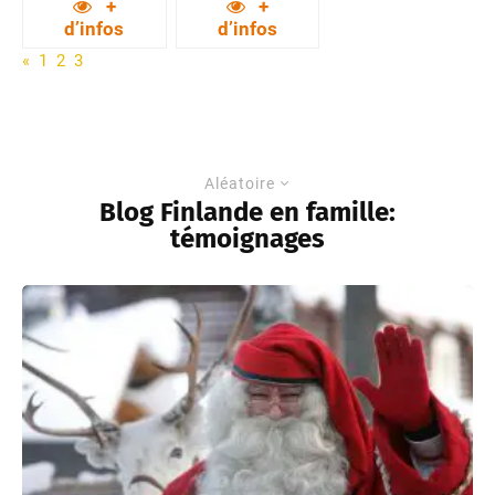
+
+
d’infos
d’infos
«
1
2
3
Aléatoire
Blog Finlande en famille:
témoignages