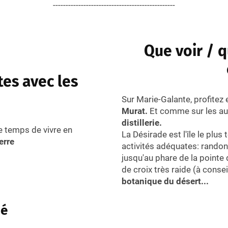
------------------------------------------------
Que voir / q
tes avec les
Sur Marie-Galante, profitez 
Murat.
Et comme sur les autr
distillerie.
le temps de vivre en
La Désirade est l'île le plus
erre
activités adéquates: randon
jusqu'au phare de la pointe 
de croix très raide (à conse
botanique du désert...
bé