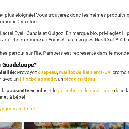
e et plus éloignée! Vous trouverez donc les mêmes produits q
ermarché Carrefour.
Lactel Eveil, Candia et Guigoz. En marque bio, privilégiez Hi
rez du choix comme en France! Les marques Nestlé et Blédin
es partout sur l'île. Pampers est représenté dans le monde 
en Guadeloupe?
leillée
: Prévoyez
chapeau
,
maillot de bain anti-UV
, crème 
ir avec un
lit bébé nomade
, un
siège en tissu
.
r la
poussette en ville
et le
porte-bébé de randonnée
dans la
r et à bébé!
voyager avec bébé