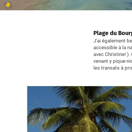
Parc des 
Le musée d
11 – Voir de
Plongée à la
Plage du Bour
Naviguer sur
J’ai également b
Partir en croi
accessible à la n
Où se loger 
avec Christine! ).
Comment ven
venant y pique-ni
les transats à pr