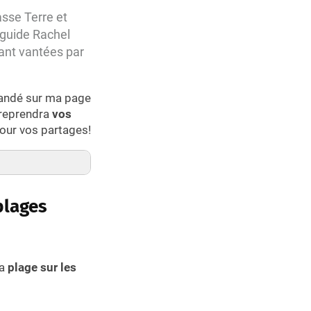
asse Terre et
 guide Rachel
ant vantées par
mandé sur ma page
 reprendra
vos
our vos partages!
plages
la
plage sur les