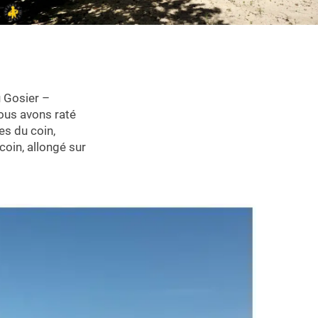
uadeloupe?
u Gosier –
nous avons raté
es du coin,
coin, allongé sur