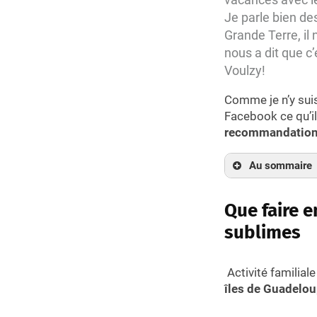
Je parle bien de
Grande Terre, il 
nous a dit que c’
Voulzy!
Comme je n’y sui
Facebook ce qu’il
recommandations 
Au sommaire
Que faire en 
Plage du S
Que faire e
Plage du B
sublimes
Autres pla
Profiter de l
Activité familiale
Découvrir le
îles de Guadelo
La cascade
Chutes du 