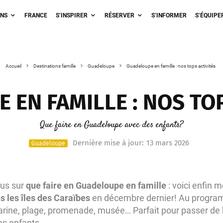
ONS
FRANCE
S’INSPIRER
RÉSERVER
S’INFORMER
S’ÉQUIPE
Accueil
Destinations famille
Guadeloupe
Guadeloupe en famille : nos tops activités
 EN FAMILLE : NOS TOP
Que faire en Guadeloupe avec des enfants?
Dernière mise à jour:
13 mars 2026
Guadeloupe
lus sur
que faire en Guadeloupe en famille
: voici enfin m
 les îles des Caraïbes
en décembre dernier! Au progra
rine, plage, promenade, musée… Parfait pour passer de
es enfants.