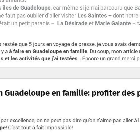
s
îles de Guadeloupe
, car même si je n’ai parcouru que B
ne faut pas oublier d’aller visiter
Les Saintes –
dont notre
était un petit paradis –
La Désirade
et
Marie Galante
– t
s restée que 5 jours en voyage de presse, je vous avais de
 y a
à faire en Guadeloupe en famille
. Du coup, mon article
et les activités que j’ai testées
… Encore un grand merci p
Guadeloupe en famille: profiter des plages sublimes
ouffleur – Port Louis
n Guadeloupe en famille: profiter des 
ourg – Gosier
ges de Guageloupe ayant plu aux familles voyageuses:
a nature luxuriante de Guadeloupe en famille
 par excellence, on ne peut pas dire qu’on n’aime pas aller à 
s différentes cascades des îles de Guadeloupe
upe
! C’est tout à fait impossible!
 aux Ecrevisse – Basse Terre
Carbet – Basse Terre