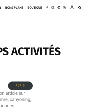
R
BONS PLANS
BOUTIQUE
S ACTIVITÉS
PDF 📄
on article sur
mme, canyoning,
 bonnes