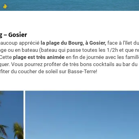
Mamelles
e la traite et de l'esclavage Memorial ACTe
s animaux
 réserve Cousteau avec vos préados et ados Que faire en G
g – Gosier
 la mangrove du Grand cul de sac en Kayak ou en catamaran
eaucoup apprécié
la plage du Bourg, à Gosier,
face à l’îlet d
sière vers les îles et ilets environnants
age ou en bateau (bateau qui passe toutes les 1/2h et que 
en Guadeloupe en famille?
 Cette
plage est très animée
en fin de journée avec les famill
ir en Guadeloupe?
quer. Vous pourrez profiter de très bons cocktails au bar du 
ofiter du coucher de soleil sur Basse-Terre!