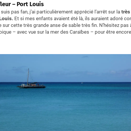
leur – Port Louis
aradise
 Saut de l'Acomat
uis pas fan, j’ai particulièrement apprécié l’arrêt sur la
très
e la Rivière Noire
 Louis.
Et si mes enfants avaient été là, ils auraient adoré co
 sur cette très grande anse de sable très fin. N’hésitez pas
x sensations du canyoning avec vos ados
ypique – avec vue sur la mer des Caraïbes – pour être encor
à Ravine Chaude – Basse Terre
istillerie pour connaitre les secrets du Rhum guada
 monde du cacao pour les enfants
lles à l'architecture coloniale et les marchés de l'île
tre
en Guadeloupe en famille
 chateaux – Grande terre
vers la Soufrière
cimetières avec respect
ractions adaptés aux enfants
haies
es