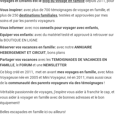
Voyages et Enfants est le
blog du voyage en famille
depuis 2011, pour
Vous inspirer:
avec plus de 700 témoignages de
voyage en famille,
et
plus de 250
destinations familiales
, testées et approuvées par mes
soins et par les parents voyageurs
Vous informer
:
avec nos
conseils pour voyager avec enfants
,
Equiper vos enfants:
avec du matériel testé et approuvé à retrouver sur
la
BOUTIQUE EN LIGNE
Réserver vos vacances en famille:
avec notre
ANNUAIRE
HEBERGEMENT ET CIRCUIT
, bons plans
Partager vos vacances
avec les
TEMOIGNAGES DE VACANCES EN
FAMILLE
, le
FORUM
et une
NEWSLETTER
Ce blog créé en 2011, met en avant
mes voyages en famille,
avec Miss
Voyageuse née en 2005 et Mini Voyageur, né en 2011; mais aussi ceux
de la
communauté des parents voyageurs via des témoignages
!
Véritable passionnée de voyages, j’espère vous aider à franchir le cap, et
vous aider à voyager en famille avec de bonnes adresses et le bon
équipement!
Belles escapades en famille ici ou ailleurs!