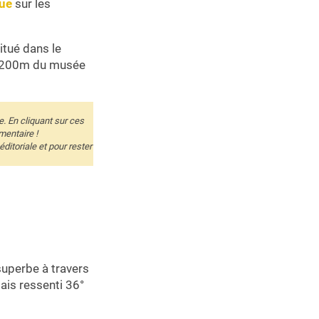
que
sur les
situé dans le
 à 200m du musée
e. En cliquant sur ces
mentaire !
itoriale et pour rester
superbe à travers
mais ressenti 36°