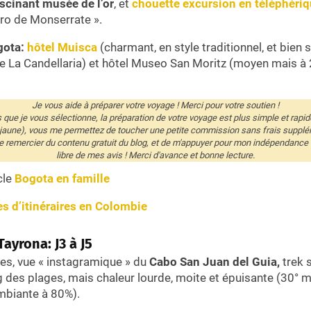
scinant musée de l’or
, et
chouette excursion en téléphéri
rro de Monserrate ».
gota:
hôtel Muisca
(charmant, en style traditionnel, et bien 
que La Candellaria) et hôtel Museo San Moritz (moyen mais
Je vous aide à préparer votre voyage ! Merci pour votre soutien !
és que je vous sélectionne, la préparation de votre voyage est plus simple et rapid
 jaune), vous me permettez de toucher une petite commission sans frais supplé
remercier du contenu gratuit du blog, et de m'appuyer pour mon indépendance éd
libre de mes avis ! Merci d'avance et bonne lecture.
cle
Bogota en famille
es d’itinéraires en Colombie
Tayrona: J3 à J5
es, vue « instagramique » du
Cabo San Juan del Guia,
trek 
ong des plages, mais chaleur lourde, moite et épuisante (30° 
mbiante à 80%).