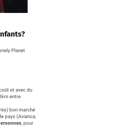
nfants?
onely Planet
coût et avec du
80km entre
(très) bon marché
le pays (Avianca,
 personnes
, pour