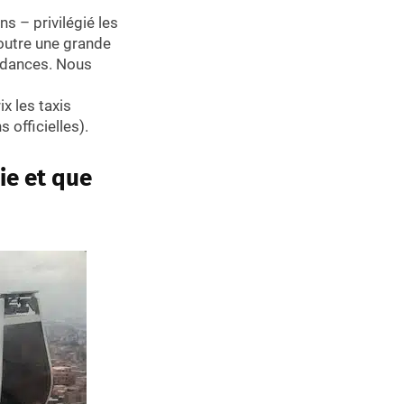
 – privilégié les
 outre une grande
ondances. Nous
x les taxis
 officielles).
ie et que