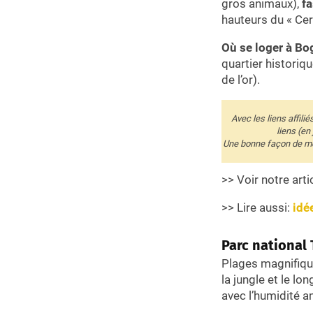
gros animaux),
fa
hauteurs du « Ce
Où se loger à Bo
quartier histori
de l’or).
Avec les liens affili
liens (en
Une bonne façon de me 
>> Voir notre arti
>> Lire aussi:
idé
Parc national 
Plages magnifiqu
la jungle et le l
avec l’humidité a