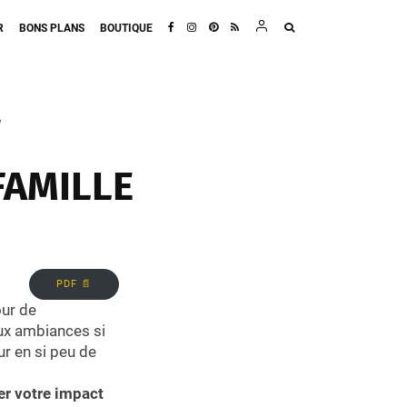
R
BONS PLANS
BOUTIQUE
e
FAMILLE
PDF 📄
our de
ux ambiances si
ur en si peu de
er votre impact