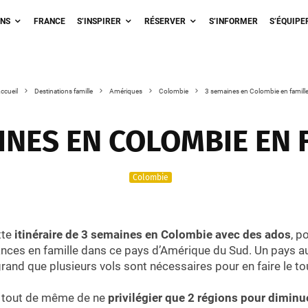
ONS
FRANCE
S’INSPIRER
RÉSERVER
S’INFORMER
S’ÉQUIPE
ccueil
Destinations famille
Amériques
Colombie
3 semaines en Colombie en famill
INES EN COLOMBIE EN 
Colombie
tte
itinéraire de 3 semaines en Colombie avec des ados
, p
nces en famille dans ce pays d’Amérique du Sud. Un pays a
 grand que plusieurs vols sont nécessaires pour en faire le to
e tout de même de ne
privilégier que 2 régions pour diminu