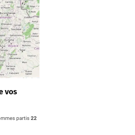
e vos
ommes partis
22