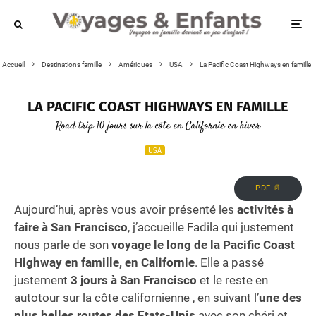
Accueil
Destinations famille
Amériques
USA
La Pacific Coast Highways en famille
LA PACIFIC COAST HIGHWAYS EN FAMILLE
Road trip 10 jours sur la côte en Californie en hiver
USA
PDF 📄
Aujourd’hui, après vous avoir présenté les
activités à
faire à San Francisco
, j’accueille Fadila qui justement
nous parle de son
voyage le long de la Pacific Coast
Highway en famille, en Californie
.
Elle a passé
justement
3 jours à San Francisco
et le reste en
autotour sur la côte californienne , en suivant l’
une des
plus belles routes des Etats-Unis
avec son chéri et