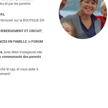
ns et par les parents
nts
,
retrouver sur la
BOUTIQUE EN
HEBERGEMENT ET CIRCUIT
,
CES EN FAMILLE
, le
FORUM
e,
avec Miss Voyageuse née
la
communauté des parents
hir le cap, et vous aider à
pement!