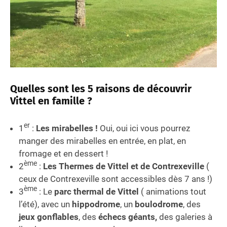
Quelles sont les 5 raisons de découvrir
Vittel en famille ?
er
1
:
Les mirabelles !
Oui, oui ici vous pourrez
manger des mirabelles en entrée, en plat, en
fromage et en dessert !
ème
2
:
Les Thermes de Vittel et de Contrexeville
(
ceux de Contrexeville sont accessibles dès 7 ans !)
ème
3
: Le
parc thermal de Vittel
( animations tout
l’été), avec un
hippodrome
, un
boulodrome
, des
jeux gonflables
, des
échecs géants,
des galeries à