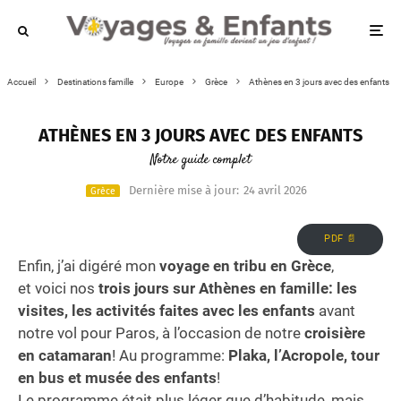
Accueil
Destinations famille
Europe
Grèce
Athènes en 3 jours avec des enfants
ATHÈNES EN 3 JOURS AVEC DES ENFANTS
Notre guide complet
Dernière mise à jour:
24 avril 2026
Grèce
PDF 📄
Enfin, j’ai digéré mon
voyage en tribu en Grèce
,
et voici nos
trois jours sur Athènes en famille: les
visites, les activités faites avec les enfants
avant
notre vol pour Paros, à l’occasion de notre
croisière
en catamaran
! Au programme:
Plaka, l’Acropole, tour
en bus et musée des enfants
!
Le programme était plus léger que d’habitude, mais