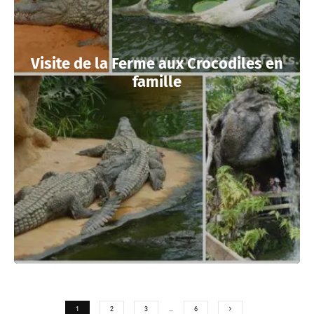
Visite de la Ferme aux Crocodiles en
famille
1
2
3
…
6