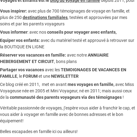
Voyages et Enfants est le
blog du voyage en famille
depuis 2011, pour
Vous inspirer:
avec plus de 700 témoignages de
voyage en famille,
et
plus de 250
destinations familiales
, testées et approuvées par mes
soins et par les parents voyageurs
Vous informer
:
avec nos
conseils pour voyager avec enfants
,
Equiper vos enfants:
avec du matériel testé et approuvé à retrouver sur
la
BOUTIQUE EN LIGNE
Réserver vos vacances en famille:
avec notre
ANNUAIRE
HEBERGEMENT ET CIRCUIT
, bons plans
Partager vos vacances
avec les
TEMOIGNAGES DE VACANCES EN
FAMILLE
, le
FORUM
et une
NEWSLETTER
Ce blog créé en 2011, met en avant
mes voyages en famille,
avec Miss
Voyageuse née en 2005 et Mini Voyageur, né en 2011; mais aussi ceux
de la
communauté des parents voyageurs via des témoignages
!
Véritable passionnée de voyages, j’espère vous aider à franchir le cap, et
vous aider à voyager en famille avec de bonnes adresses et le bon
équipement!
Belles escapades en famille ici ou ailleurs!