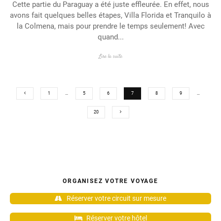
Cette partie du Paraguay a été juste effleurée. En effet, nous
avons fait quelques belles étapes, Villa Florida et Tranquilo à
la Colmena, mais pour prendre le temps seulement! Avec
quand...
Lire la suite
1
…
5
6
7
8
9
…
20
ORGANISEZ VOTRE VOYAGE
Réserver votre circuit sur mesure
Réserver votre hôtel