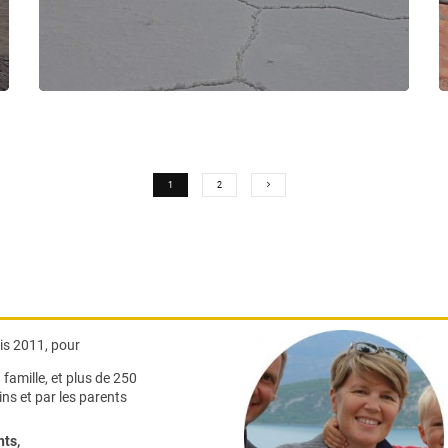
1
2
s 2011, pour
famille,
et plus de 250
ns et par les parents
nts
,