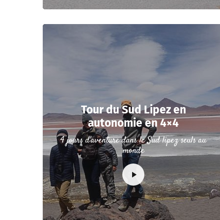
Tour du Sud Lipez en
autonomie en 4×4
4 jours d'aventure dans le Sud lipez seuls au
monde