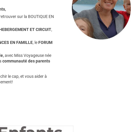
nts
,
retrouver sur la
BOUTIQUE EN
HEBERGEMENT ET CIRCUIT
,
CES EN FAMILLE
, le
FORUM
e,
avec Miss Voyageuse née
la
communauté des parents
hir le cap, et vous aider à
pement!