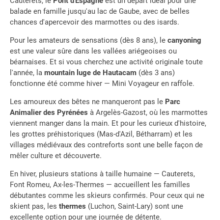
Cauterets, le
Pont d'Espagne
est un départ idéal pour une
balade en famille jusqu'au lac de Gaube, avec de belles
chances d'apercevoir des marmottes ou des isards.
Pour les amateurs de sensations (dès 8 ans), le
canyoning
est une valeur sûre dans les vallées ariégeoises ou
béarnaises. Et si vous cherchez une activité originale toute
l'année, la
mountain luge de Hautacam
(dès 3 ans)
fonctionne été comme hiver — Mini Voyageur en raffole.
Les amoureux des bêtes ne manqueront pas le
Parc
Animalier des Pyrénées
à Argelès-Gazost, où les marmottes
viennent manger dans la main. Et pour les curieux d'histoire,
les grottes préhistoriques (Mas-d'Azil, Bétharram) et les
villages médiévaux des contreforts sont une belle façon de
mêler culture et découverte.
En hiver, plusieurs stations à taille humaine — Cauterets,
Font Romeu, Ax-les-Thermes — accueillent les familles
débutantes comme les skieurs confirmés. Pour ceux qui ne
skient pas, les
thermes
(Luchon, Saint-Lary) sont une
excellente option pour une journée de détente.