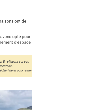
 maisons ont de
 avons opté pour
rmément d’espace
e. En cliquant sur ces
mentaire !
itoriale et pour rester