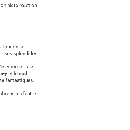
on histoire, et on
e tour de la
our ses splendides
ée
comme ils le
rney
et le
sud
ite fantastiques.
ombreuses d’entre