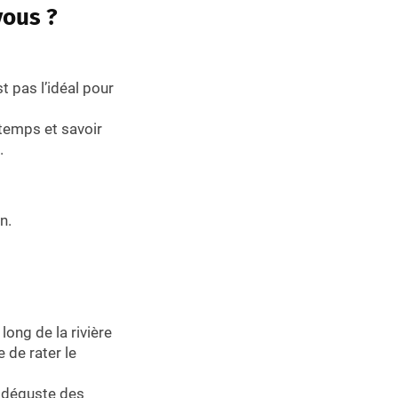
vous ?
est pas l’idéal pour
 temps et savoir
.
n.
 long de la rivière
 de rater le
n déguste des