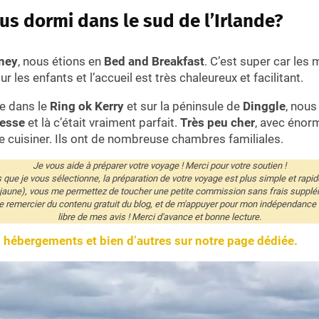
us dormi dans le sud de l’Irlande?
rney
, nous étions en
Bed and Breakfast
. C’est super car les
r les enfants et l’accueil est très chaleureux et facilitant.
e dans le
Ring ok Kerry
et sur la péninsule de
Dinggle
, nous
nesse
et là c’était vraiment parfait.
Très peu cher
, avec éno
 de cuisiner. Ils ont de nombreuse chambres familiales.
Je vous aide à préparer votre voyage ! Merci pour votre soutien !
és que je vous sélectionne, la préparation de votre voyage est plus simple et rapid
 jaune), vous me permettez de toucher une petite commission sans frais supplé
remercier du contenu gratuit du blog, et de m'appuyer pour mon indépendance éd
libre de mes avis ! Merci d'avance et bonne lecture.
 hébergements et bien d’autres sur notre page dédiée.