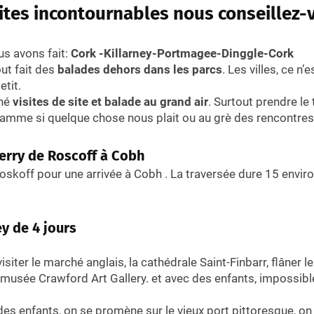
sites incontournables nous conseillez-
us avons fait:
Cork -Killarney-Portmagee-Dinggle-Cork
ut fait des
balades dehors dans les parcs
. Les villes, ce n’
etit.
rné
visites de site et balade au grand air
. Surtout prendre le
amme si quelque chose nous plait ou au grè des rencontres
ferry de Roscoff à Cobh
oskoff pour une arrivée à Cobh . La traversée dure 15 enviro
y de 4 jours
visiter le marché anglais, la cathédrale Saint-Finbarr, flâner le
le musée Crawford Art Gallery. et avec des enfants, impossible
 des enfants, on se promène sur le vieux port pittoresque, o