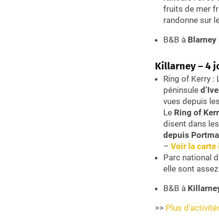
fruits de mer f
randonne sur le
B&B à
Blarney 
Killarney – 4 
Ring of Kerry :
péninsule
d’Iv
vues depuis les
Le
Ring of Ker
disent dans les
depuis Portm
–
Voir la carte 
Parc national d
elle sont assez
B&B à
Killarne
>>
Plus d’activité