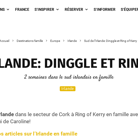
ONS
FRANCE
S’INSPIRER
RÉSERVER
S’INFORMER
S’ÉQUIPE
Accueil
Destinations famille
Europe
Irlande
Sud de l’Irlande: Dinggle et Ring of Kerry
RLANDE: DINGGLE ET RI
2 semaines dans le sud irlandais en famille
Irlande
rlande
dans le secteur de Cork à Ring of Kerry en famille ave
ui de Caroline!
s articles sur l’Irlande en famille