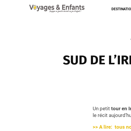
DESTINATI
SUD DE L’I
Un petit
tour en I
le récit aujourd’h
>> A lire: tous no