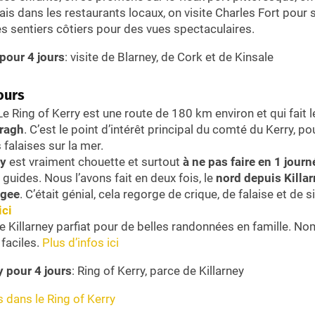
rais dans les restaurants locaux, on visite Charles Fort pour s
s sentiers côtiers pour des vues spectaculaires.
pour 4 jours
: visite de Blarney, de Cork et de Kinsale
jours
 Le Ring of Kerry est une route de 180 km environ et qui fait l
eragh
. C’est le point d’intérêt principal du comté du Kerry, p
 falaises sur la mer.
ry
est vraiment chouette et surtout
à ne pas faire en 1 journ
 guides. Nous l’avons fait en deux fois, le
nord depuis Killa
agee
. C’était génial, cela regorge de crique, de falaise et de s
ici
e Killarney parfiat pour de belles randonnées en famille. N
 faciles.
Plus d’infos ici
y pour 4 jours
: Ring of Kerry, parce de Killarney
s dans le Ring of Kerry