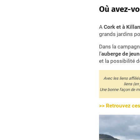
Où avez-vo
A
Cork et à Killa
grands jardins pou
Dans la campagn
l’
auberge de jeu
et la possibilité
Avec les liens affili
liens (en
Une bonne façon de me 
>> Retrouvez ces