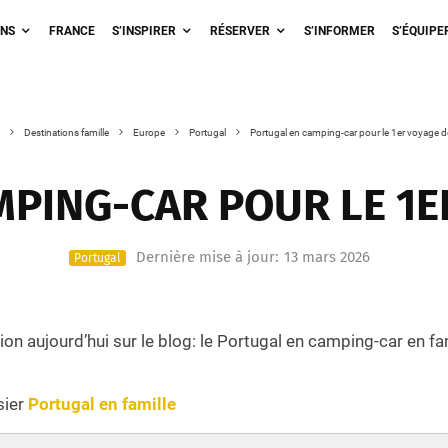
ONS
FRANCE
S’INSPIRER
RÉSERVER
S’INFORMER
S’ÉQUIPE
Destinations famille
Europe
Portugal
Portugal en camping-car pour le 1er voyage 
PING-CAR POUR LE 1E
Dernière mise à jour:
13 mars 2026
Portugal
ion aujourd’hui sur le blog: le Portugal en camping-car en fam
sier
Portugal en famille