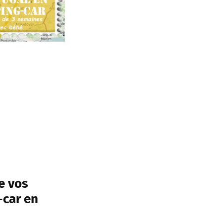
e vos
-car en