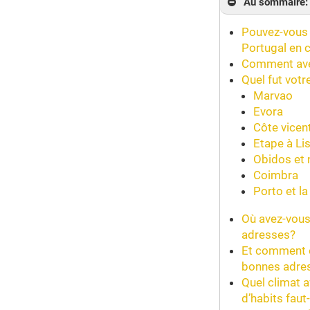
Au sommaire:
Pouvez-vous 
Portugal en 
Comment ave
Quel fut votre
Marvao
Evora
Côte vicen
Etape à Li
Obidos et 
Coimbra
Porto et la
Où avez-vous
adresses?
Et comment e
bonnes adre
Quel climat 
d’habits faut