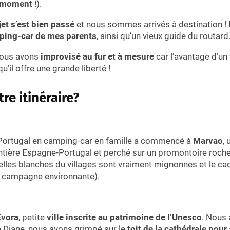
t moment
!).
jet s’est bien passé
et nous sommes arrivés à destination !
ping-car de mes parents
, ainsi qu’un vieux guide du routard
 nous avons
improvisé au fur et à mesure
car l’avantage d’un
’il offre une grande liberté !
tre itinéraire?
 Portugal en camping-car en famille a commencé à
Marvao
, 
rontière Espagne-Portugal et perché sur un promontoire roc
ruelles blanches du villages sont vraiment mignonnes et le ca
la campagne environnante).
Evora
, petite
ville inscrite au patrimoine de l’Unesco
. Nous 
 Diane, nous avons grimpé sur le
toit de la cathédrale pour