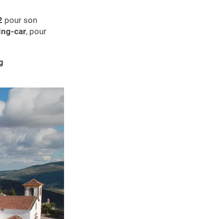
2
pour son
ing-car
, pour
g