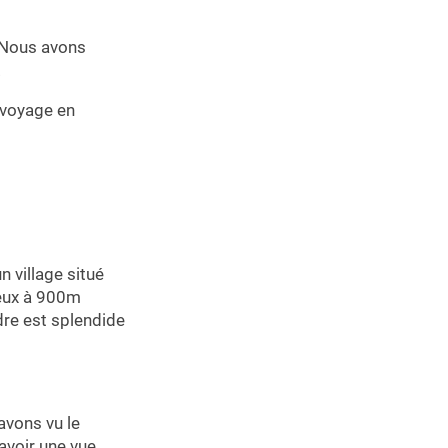
 Nous avons
.
 voyage en
un village situé
heux à 900m
dre est splendide
avons vu le
avoir une vue