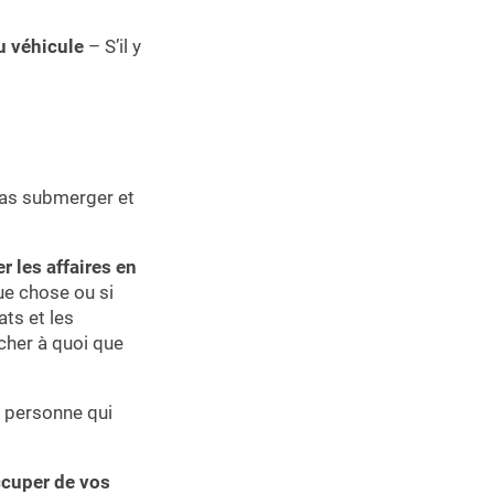
u véhicule
– S’il y
 pas submerger et
 les affaires en
ue chose ou si
ats et les
ucher à quoi que
 personne qui
ccuper de vos