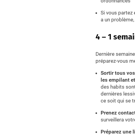
ordonnances
Si vous partez
a un problème, 
4 – 1 semai
Dernière semaine 
préparez-vous m
Sortir tous vo
les empilant e
des habits sont
dernières lessi
ce soit qui se 
Prenez contact
surveillera vot
Préparez une l