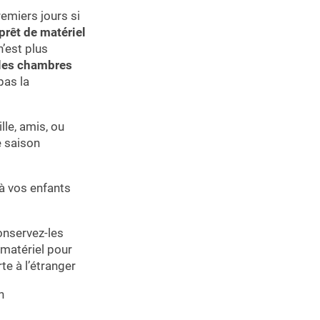
emiers jours si
prêt de matériel
n’est plus
 les chambres
pas la
lle, amis, ou
e saison
à vos enfants
onservez-les
 matériel pour
te à l’étranger
n