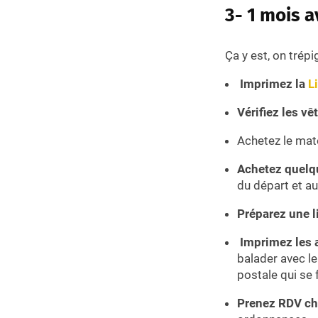
3- 1 mois a
Ça y est, on trépi
Imprimez la
L
Vérifiez les v
Achetez le maté
Achetez quelq
du départ et au
Préparez une l
Imprimez les a
balader avec le
postale qui se f
Prenez RDV che