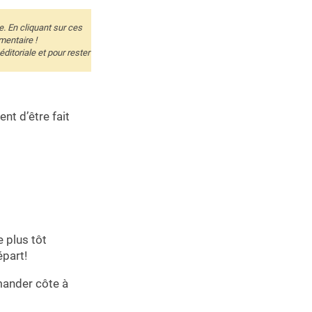
e. En cliquant sur ces
mentaire !
itoriale et pour rester
nt d’être fait
e plus tôt
épart!
emander côte à