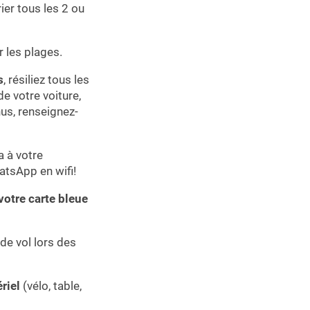
ier tous les 2 ou
r les plages.
s
, résiliez tous les
de votre voiture,
nus, renseignez-
a à votre
atsApp en wifi!
votre carte bleue
de vol lors des
riel
(vélo, table,