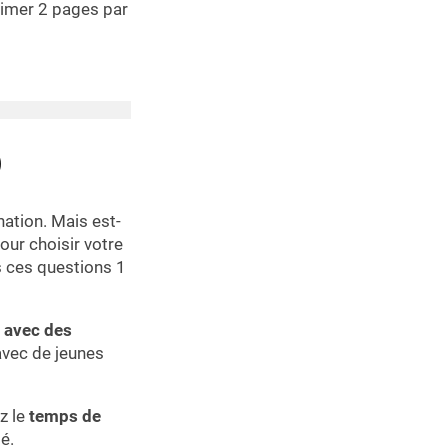
rimer 2 pages par
)
ation. Mais est-
our choisir votre
s ces questions 1
t avec des
 avec de jeunes
z le
temps de
é.