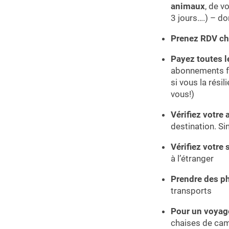
animaux
, de v
3 jours….) – do
Prenez RDV che
Payez toutes l
abonnements fac
si vous la rési
vous!)
Vérifiez votre
destination. Si
Vérifiez votre 
à l’étranger
Prendre des ph
transports
Pour un voyage
chaises de camp