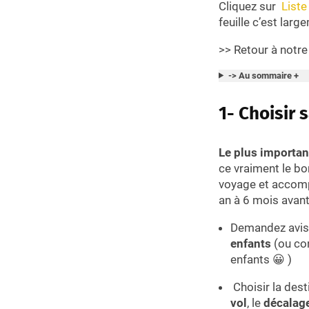
Cliquez sur
Liste
feuille c’est larg
>> Retour à notr
-> Au sommaire +
1- Choisir 
Le plus importan
ce vraiment le bo
voyage et accompl
an à 6 mois avan
Demandez avis 
enfants
(ou con
enfants 😀 )
Choisir la dest
vol
, le
décalage