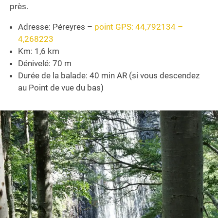
près.
Adresse: Péreyres –
point GPS: 44,792134 –
4,268223
Km: 1,6 km
Dénivelé: 70 m
Durée de la balade: 40 min AR (si vous descendez
au Point de vue du bas)