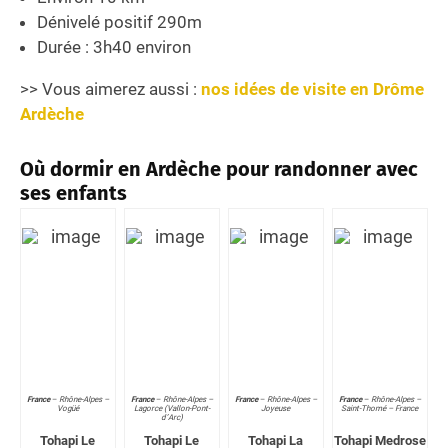
Dénivelé positif 290m
Durée : 3h40 environ
>> Vous aimerez aussi :
nos idées de visite en Drôme
Ardèche
Où dormir en Ardèche pour randonner avec
ses enfants
France
–
Rhône-Alpes –
France
–
Rhône-Alpes –
France
–
Rhône-Alpes –
France
–
Rhône-Alpes –
Vogüé
Lagorce (Vallon-Pont-
Joyeuse
Saint-Thomé – France
d’Arc)
Tohapi Le
Tohapi Le
Tohapi La
Tohapi Medrose