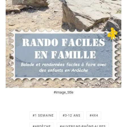
#image_title
1 SEMAINE
3-12 ANS
4X4
ARDÈCHE
AUVERGNE-RHÔNE-ALPES