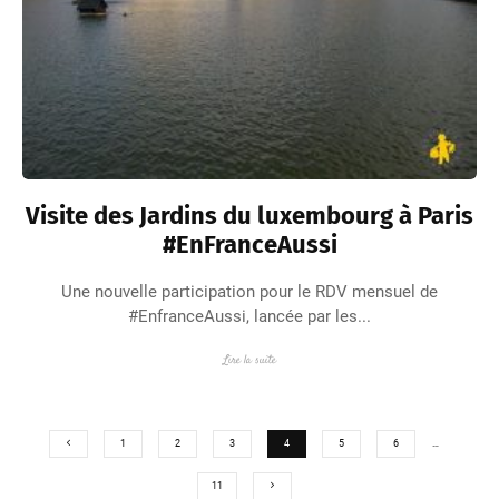
Visite des Jardins du luxembourg à Paris
#EnFranceAussi
Une nouvelle participation pour le RDV mensuel de
#EnfranceAussi, lancée par les...
Lire la suite
1
2
3
4
5
6
…
11