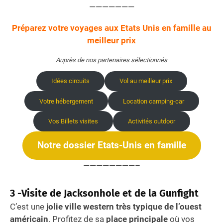
———————
Préparez votre voyages aux Etats Unis en famille au
meilleur prix
Auprès de nos partenaires sélectionnés
Idées circuits
Vol au meilleur prix
Votre hébergement
Location camping-car
Vos Billets visites
Activités outdoor
Notre dossier Etats-Unis en famille
————————–
3 -Visite de Jacksonhole et de la Gunfight
C’est une
jolie ville western très typique de l’ouest
américain
. Profitez de sa
place principale
où vos