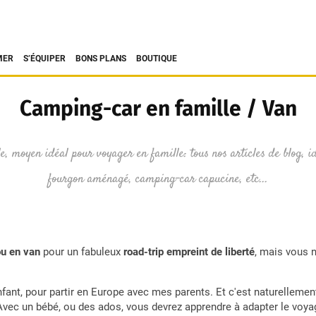
MER
S’ÉQUIPER
BONS PLANS
BOUTIQUE
Camping-car en famille / Van
, moyen idéal pour voyager en famille: tous nos articles de blog, id
fourgon aménagé, camping-car capucine, etc...
ou en van
pour un fabuleux
road-trip empreint de liberté
, mais vous 
fant, pour partir en Europe avec mes parents. Et c'est naturelleme
Avec un bébé, ou des ados, vous devrez apprendre à adapter le voyag