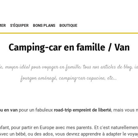
MER
S’ÉQUIPER
BONS PLANS
BOUTIQUE
Camping-car en famille / Van
, moyen idéal pour voyager en famille: tous nos articles de blog, id
fourgon aménagé, camping-car capucine, etc...
ou en van
pour un fabuleux
road-trip empreint de liberté
, mais vous 
fant, pour partir en Europe avec mes parents. Et c'est naturelleme
Avec un bébé, ou des ados, vous devrez apprendre à adapter le voyag