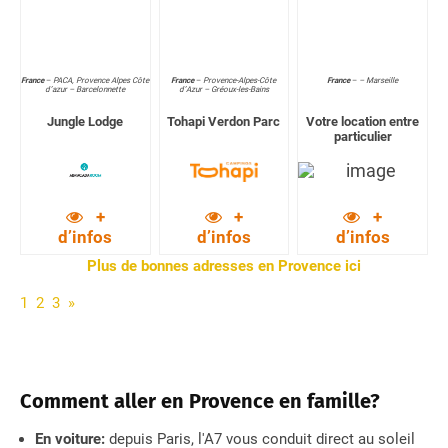
France
–
PACA, Provence Alpes Côte
France
–
Provence-Alpes-Côte
France
–
– Marseille
d’azur – Barcelonnette
d’Azur – Gréoux-les-Bains
Jungle Lodge
Tohapi Verdon Parc
Votre location entre
particulier
+
+
+
d’infos
d’infos
d’infos
Plus de bonnes adresses en Provence ici
1
2
3
»
Comment aller en Provence en famille?
En voiture:
depuis Paris, l'A7 vous conduit direct au soleil