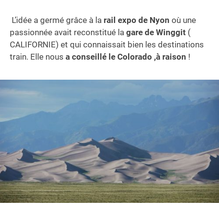
le train mythique du Colorado en famille
Partir sur les traces des Anasazis à Mesa
L’idée a germé grâce à la
rail expo de Nyon
où une
Verde
passionnée avait reconstitué la
gare de Winggit
(
CALIFORNIE) et qui connaissait bien les destinations
Alamosa
train. Elle nous
a conseillé le Colorado ,à raison
!
Empruntez la légendaire Million dollar road :
Se perdre dans le désert du Parc national de
Great Sand Dunes:
Petit tour en train Chama-Antonito railroad
(Cumbres and Toltec Scenic Rail road):
Colorado springs – 6 jours :
Tour sur le manitou Pike Peaks railway
Où avez-vous dormi dans le Colorado?
N’hésitez pas à nous faire partager vos bonnes
adresses ?
Avez-vous de bonnes adresses pour manger ?
Et comment est la nourriture pour les enfants ?