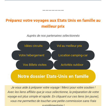
Est-ce adapté à leur gout ?
Quel climat avez –vous eu dans le Colorado ?
———————
Quel type d’habits faut-il prévoir pour ce
voyage?
Préparez votre voyages aux Etats Unis en famille au
Avez-vous utilisé des accessoires de voyage ou
meilleur prix
du matériel spécial pour les plus jeunes?
Auprès de nos partenaires sélectionnés
Quel est votre meilleur souvenir de ce
voyage en famille dans le colorado?
Idées circuits
Vol au meilleur prix
Quels sites recommandez-vous de voir ou
quelles activités sont à faire absolument avec
Votre hébergement
Location camping-car
les enfants dans le Colorado?
Vos Billets visites
Activités outdoor
Qu’est-ce qui vous a déplu (visite, façon de
voyager, ambiance…)?
Notre dossier Etats-Unis en famille
Avez-vous eu quelques « galères » et si oui
lesquelles?
Je vous aide à préparer votre voyage ! Merci pour votre soutien !
Quelles précautions avez-vous prises pour
Avec les liens affiliés que je vous sélectionne, la préparation de votre
visiter le Colorado avec des enfants (santé,
voyage est plus simple et rapide. En cliquant sur ces liens (en jaune),
vous me permettez de toucher une petite commission sans frais
protection solaire, qu’avez-vous mis dans la
supplémentaire !