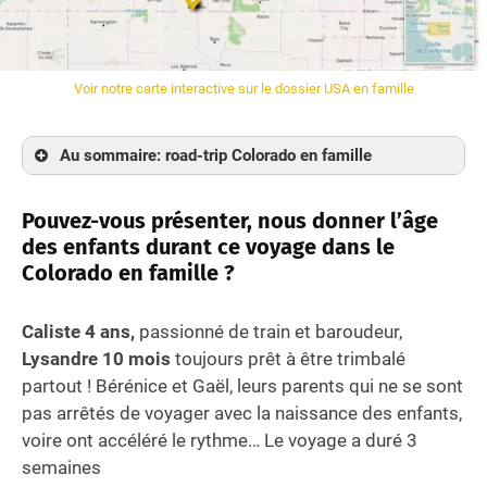
Voir notre carte interactive sur le dossier USA en famille
Au sommaire: road-trip Colorado en famille
Pouvez-vous présenter, nous donner l’âge des
Pouvez-vous présenter, nous donner l’âge
enfants durant ce voyage dans le Colorado en
des enfants durant ce voyage
dans le
famille ?
Colorado
en famille ?
Comment avez-vous préparé ce voyage avec
vos enfants et comment avez-vous voyagé ?
Caliste 4 ans,
passionné de train et baroudeur,
Que voir au Colorado en famille? Quel fut votre
Lysandre 10 mois
toujours prêt à être trimbalé
itinéraire ?
partout ! Bérénice et Gaël, leurs parents qui ne se sont
Visite de Denver et alentour
pas arrêtés de voyager avec la naissance des enfants,
Partir sur les traces de Buffalo Bill et des
voire ont accéléré le rythme… Le voyage a duré 3
1ers trains à Golden
semaines
Remonter le temps sur Georgetown rail-loop :