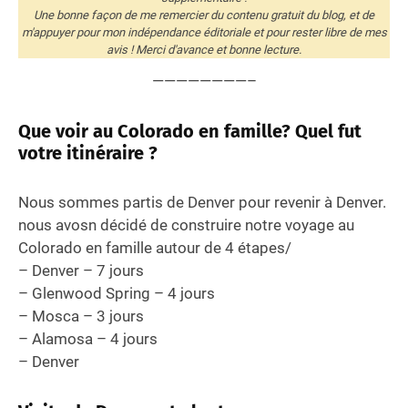
trousse à pharmacie.)?
Une bonne façon de me remercier du contenu gratuit du blog, et de
Avez-vous des conseils pour d’autres
m'appuyer pour mon indépendance éditoriale et pour rester libre de mes
avis ! Merci d'avance et bonne lecture.
voyageurs concernant un voyage en famille
dans le colorado (vêtement, astuce de voyage
————————–
etc…).
Comment occupiez-vous les enfants durant les
Que voir au Colorado en famille? Quel fut
trajets? Quelle sorte de jouet ont-ils pris pour
votre itinéraire ?
ce voyage?
Quel budget en moyenne par jour avez-vous
Nous sommes partis de Denver pour revenir à Denver.
dépensé dans le Colorado?
nous avosn décidé de construire notre voyage au
Des idées de circuits famille aux USA
Colorado en famille autour de 4 étapes/
– Denver – 7 jours
– Glenwood Spring – 4 jours
– Mosca – 3 jours
– Alamosa – 4 jours
– Denver