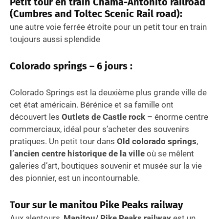
Petit tour en train
Chama-Antonito railroad
(Cumbres and Toltec Scenic Rail road)
:
une autre voie ferrée étroite pour un petit tour en train
toujours aussi splendide
Colorado springs – 6 jours
:
Colorado Springs est la deuxième plus grande ville de
cet état américain. Bérénice et sa famille ont
découvert les
Outlets de Castle rock
– énorme centre
commerciaux, idéal pour s’acheter des souvenirs
pratiques. Un petit tour dans
Old colorado springs
,
l’ancien centre historique de la ville
où se mêlent
galeries d’art, boutiques souvenir et musée sur la vie
des pionnier, est un incontournable.
Tour sur le manitou Pike Peaks railway
Aux alentours,
Manitou/ Pike Peaks railway
est un