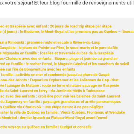
x votre séjour! Et leur blog fourmille de renseignements uti
bec et Gaspésie avec enfant : 20 jours de road trip étape par étape
e (4 jours) : le Biodome, le Mont-Royal et les premiers pas au Québec – Itinéra
al à Rimouski : première route et escale à Rivière-du-Loup
 Gaspésie : le phare de Pointe-au-Père, le sous-marin et le parc du Bic
e Miguasha en famille : fossiles et traversée du bas de la Gaspésie
es-Chaleurs avec des enfants : Bioparc, plage et journée au grand air
rcé en famille : le rocher Percé, le Magasin Général et les couchers de soleil
ée sur l’île de Bonaventure avec les enfants
n famille : activités en mer et randonnée jusqu’au phare de Gaspé
Anne-des-Monts : l’aquarium Exploramer et les éoliennes de Cap-Chat
rve faunique de Matane : route en terre et nature sauvage en Gaspésie
e du Saint-Laurent en ferry : du Jardin de Métis à Tadoussac
c avec des enfants : croisière pour voir les baleines du Saint-Laurent
d du Saguenay en famille : paysages grandioses et arrêts panoramiques
s Québec via Charlevoix : une étape nature à ne pas négliger
isiter la ville de Québec en famille : Vieux-Québec, Frontenac et Wendake
 Montréal : dernier brunch au Plateau-Mont-Royal avant l’envol
tre voyage au Québec en famille? Budget et conseils