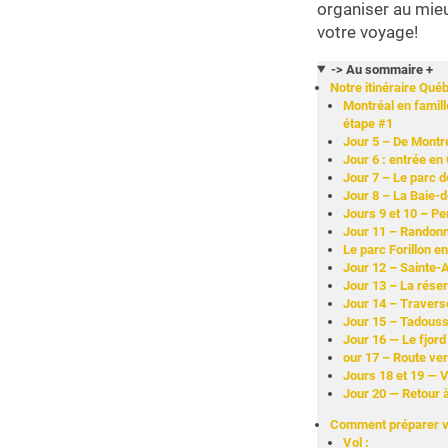
organiser au mieu
votre voyage!
-> Au sommaire +
Notre itinéraire Qué
Montréal en famill
étape #1
Jour 5 – De Montré
Jour 6 : entrée en
Jour 7 – Le parc d
Jour 8 – La Baie-d
Jours 9 et 10 – Pe
Jour 11 – Randonn
Le parc Forillon e
Jour 12 – Sainte-
Jour 13 – La rése
Jour 14 – Traversé
Jour 15 – Tadoussa
Jour 16 — Le fjor
our 17 – Route ver
Jours 18 et 19 — V
Jour 20 — Retour à
Comment préparer vo
Vol :