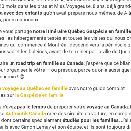
0 mois dans les bras et Miss Voyageuse, 8 ans, déjà grande
a avec des enfants
qu’on avait préparé nous-mêmes, de A à Z
s, parcs nationaux…
 je vous partage
notre itinéraire Québec Gaspésie en famille
es, les hébergements testés et toutes les visites qui nous 
aines qui commence à Montréal, descend vers la péninsule 
ssac et les baleines, avant de terminer par la ville de Québ
faire un
road trip en famille au Canada
, j’espère que ce bil
our organiser le vôtre — ou presque, parce qu’on a aussi que
chemin ! 😄
e voyage au Québec en famille
avec notre guide complet
les sur
la Gaspésie en famille
s n’avez
pas le temps
de préparer votre
voyage au Canada
,
ise
Authentik Canada
crée des circuits en voiture, en campin
 dont certains spécialement
étudiés pour les familles
. J’ai
ils avec Simon Lemay et son équipe, et ils sont toujours d