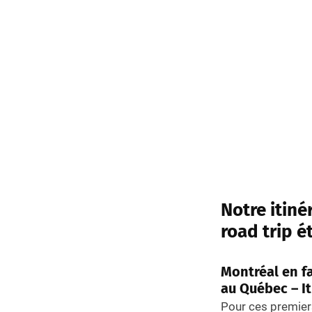
Notre itiné
road trip é
Montréal en fa
au Québec – It
Pour ces premiers