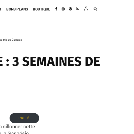
R
BONS PLANS
BOUTIQUE
oad trip au Canada
 : 3 SEMAINES DE
PDF 📄
 sillonner cette
 la Gaspésie,