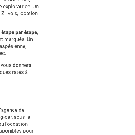
 exploratrice. Un
 : vols, location
 étape par étape
,
ont marqués. Un
gaspésienne,
ec.
an vous donnera
lques ratés à
 l’agence de
g-car, sous la
 eu l’occasion
isponibles pour