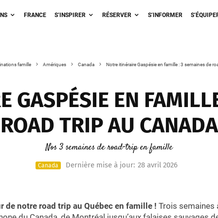
ONS
FRANCE
S’INSPIRER
RÉSERVER
S’INFORMER
S’ÉQUIPE
nations famille
Amériques
Canada
Notre itinéraire Gaspésie en famille : 3 semaines de r
E GASPÉSIE EN FAMILLE
ROAD TRIP AU CANADA
Nos 3 semaines de road-trip en famille
Dernière mise à jour:
28 avril 2026
Canada
ur de notre road trip au Québec en famille !
Trois semaines à
hone du Canada, de Montréal jusqu’aux falaises sauvages de