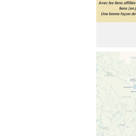
Avec les liens affilié
liens (en
Une bonne façon de 