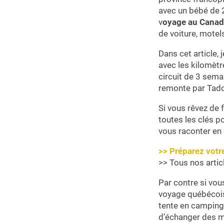
avec un bébé de 2
v
oyage au Canad
de voiture, motel
Dans cet article,
avec les kilomètr
circuit de 3 sem
remonte par Tadou
Si vous rêvez de 
toutes les clés p
vous raconter en 
>> Préparez votr
>> Tous nos artic
Par contre si vou
voyage québéco
tente en camping
d’échanger des ma