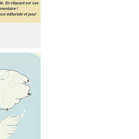
de. En cliquant sur ces
mentaire !
e éditoriale et pour