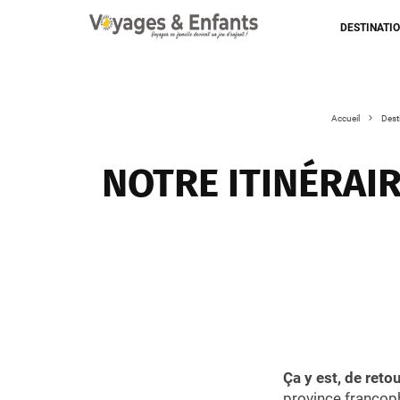
DESTINATI
Accueil
Desti
NOTRE ITINÉRAIR
Ça y est, de reto
province francop